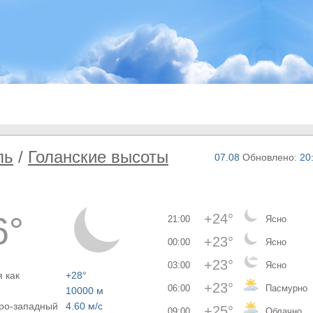
ль
/
Голанские высоты
07.08
Обновлено:
20
6°
+24°
21:00
Ясно
+23°
00:00
Ясно
+23°
03:00
Ясно
 как
+28°
+23°
06:00
Пасмурно
10000 м
еро-западный
4.60 м/с
+25°
09:00
Облачно