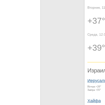
Вторник, 1
+37°
Среда, 12.
+39°
Израи
Иерусал
Ночью +20°
Завтра +35°
Хайфа