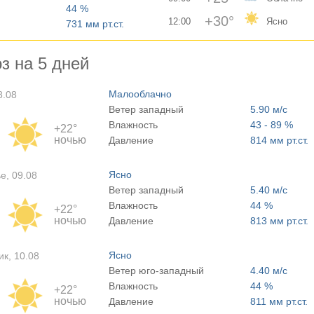
44 %
+30°
12:00
Ясно
731 мм рт.ст.
з на 5 дней
Малооблачно
8.08
Ветер западный
5.90 м/с
Влажность
43 - 89 %
+22°
ночью
Давление
814 мм рт.ст.
Ясно
е, 09.08
Ветер западный
5.40 м/с
Влажность
44 %
+22°
ночью
Давление
813 мм рт.ст.
Ясно
к, 10.08
Ветер юго-западный
4.40 м/с
Влажность
44 %
+22°
ночью
Давление
811 мм рт.ст.