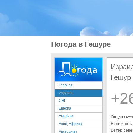
Погода в Гешуре
Израи
Гешур
Главная
+2
Израиль
СНГ
Европа
Америка
Ощущается
Видимость
Азия, Африка
Ветер сев
Австралия