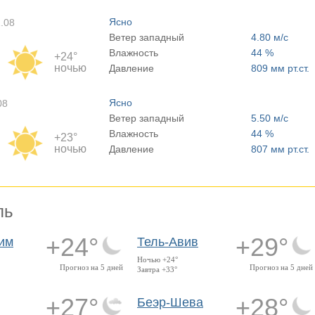
Ясно
1.08
Ветер западный
4.80 м/с
Влажность
44 %
+24°
ночью
Давление
809 мм рт.ст.
Ясно
08
Ветер западный
5.50 м/с
Влажность
44 %
+23°
ночью
Давление
807 мм рт.ст.
ль
+24°
+29°
им
Тель-Авив
Ночью +24°
Прогноз на 5 дней
Прогноз на 5 дней
Завтра +33°
+27°
+28°
Беэр-Шева