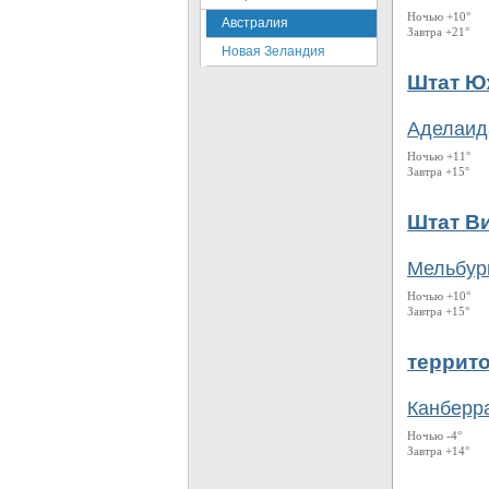
Ночью +10°
Австралия
Завтра +21°
Новая Зеландия
Штат Ю
Аделаид
Ночью +11°
Завтра +15°
Штат В
Мельбур
Ночью +10°
Завтра +15°
террит
Канберр
Ночью -4°
Завтра +14°