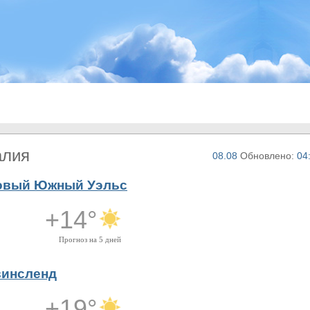
алия
08.08
Обновлено:
04
овый Южный Уэльс
+14°
Прогноз на 5 дней
винсленд
+19°