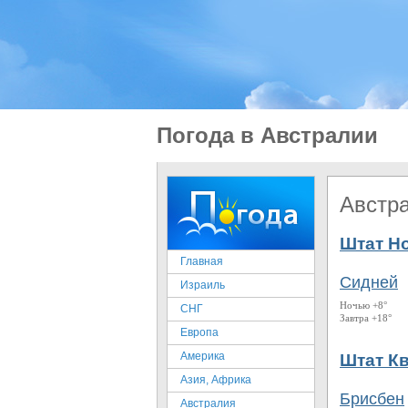
Погода в Австралии
Австр
Штат Н
Главная
Сидней
Израиль
Ночью +8°
СНГ
Завтра +18°
Европа
Америка
Штат К
Азия, Африка
Брисбен
Австралия