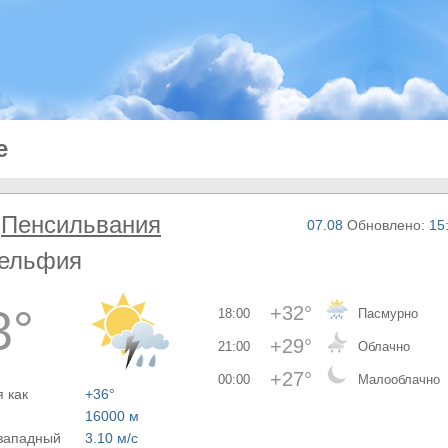
е
/
Пенсильвания
07.08
Обновлено:
15
ельфия
3°
+32°
18:00
Пасмурно
+29°
21:00
Облачно
+27°
00:00
Малооблачно
 как
+36°
16000 м
-западный
3.10 м/с