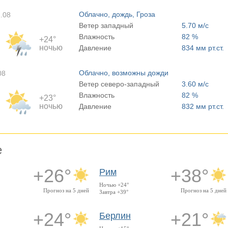
Облачно, дождь, Гроза
1.08
Ветер западный
5.70 м/с
Влажность
82 %
+24°
ночью
Давление
834 мм рт.ст.
Облачно, возможны дожди
08
Ветер северо-западный
3.60 м/с
Влажность
82 %
+23°
ночью
Давление
832 мм рт.ст.
е
+26°
+38°
Рим
Ночью +24°
Прогноз на 5 дней
Прогноз на 5 дней
Завтра +39°
+24°
+21°
Берлин