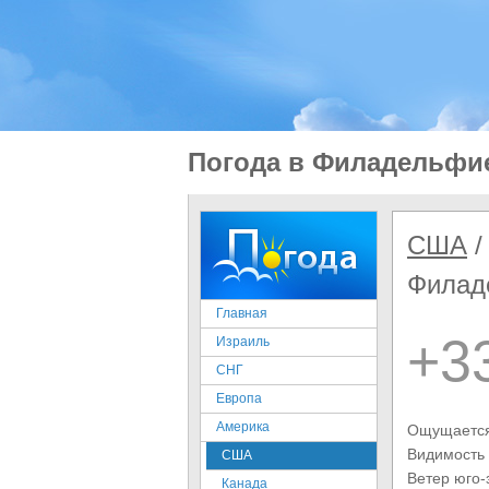
Погода в Филадельфи
США
Филад
Главная
+3
Израиль
СНГ
Европа
Америка
Ощущается
Видимость
США
Ветер юго
Канада