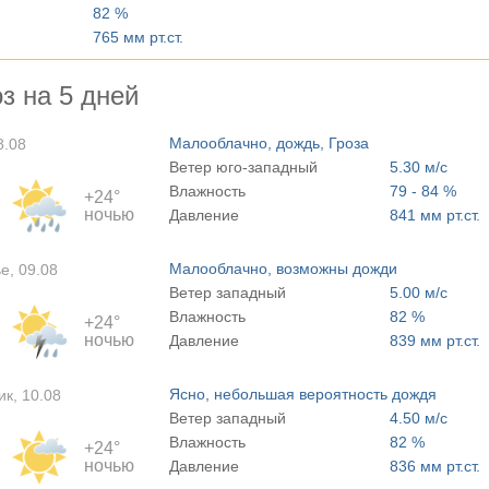
82 %
765 мм рт.ст.
з на 5 дней
Малооблачно, дождь, Гроза
8.08
Ветер юго-западный
5.30 м/с
Влажность
79 - 84 %
+24°
ночью
Давление
841 мм рт.ст.
Малооблачно, возможны дожди
е, 09.08
Ветер западный
5.00 м/с
Влажность
82 %
+24°
ночью
Давление
839 мм рт.ст.
Ясно, небольшая вероятность дождя
к, 10.08
Ветер западный
4.50 м/с
Влажность
82 %
+24°
ночью
Давление
836 мм рт.ст.