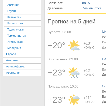
Влажность
88 %
Армения
Давление
744 мм рт.ст.
Грузия
Казахстан
Прогноз на 5 дней
Киргызстан
Таджикистан
Ма
Суббота, 08.08
Туркменистан
Ве
Узбекистан
Вл
+20°
+10°
ночью
Да
Молдавия
Европа
Па
Воскресенье, 09.08
Америка
Ве
Азия, Африка
Вл
+23°
+12°
Австралия
ночью
Да
Яс
Понедельник, 10.08
Ве
Вл
+23°
+11°
ночью
Да