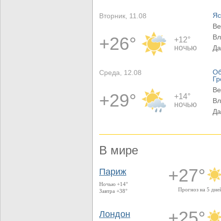
Яс
Вторник, 11.08
Ве
Вл
+26°
+12°
ночью
Да
Об
Среда, 12.08
Гр
Ве
+29°
+14°
Вл
ночью
Да
В мире
+27°
Париж
Ночью +14°
Прогноз на 5 дне
Завтра +38°
+25°
Лондон