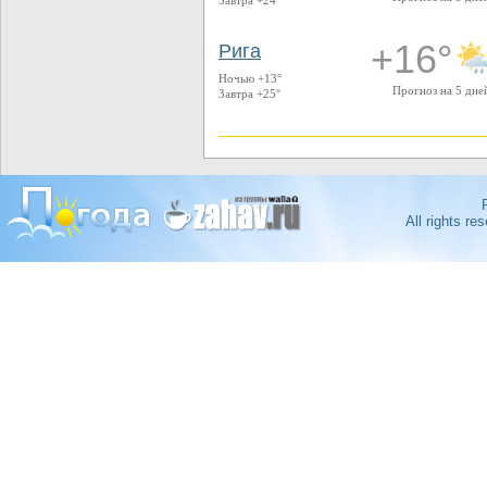
Завтра +24°
+16°
Рига
Ночью +13°
Прогноз на 5 дне
Завтра +25°
All rights r