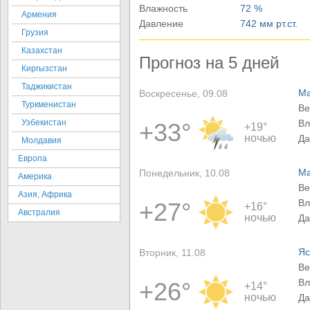
Влажность
72 %
Армения
Давление
742 мм рт.ст.
Грузия
Казахстан
Прогноз на 5 дней
Киргызстан
Таджикистан
Ма
Воскресенье, 09.08
Туркменистан
Ве
Узбекистан
Вл
+33°
+19°
ночью
Да
Молдавия
Европа
Ма
Понедельник, 10.08
Америка
Ве
Азия, Африка
Вл
+27°
+16°
Австралия
ночью
Да
Яс
Вторник, 11.08
Ве
Вл
+26°
+14°
ночью
Да