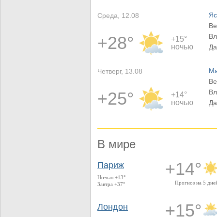
Яс
Среда, 12.08
Ве
Вл
+28°
+15°
ночью
Да
Ма
Четверг, 13.08
Ве
Вл
+25°
+14°
ночью
Да
В мире
+14°
Париж
Ночью +13°
Прогноз на 5 дне
Завтра +37°
+15°
Лондон