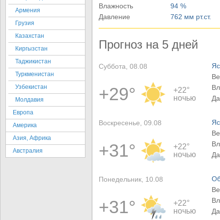
Влажность
94 %
Армения
Давление
762 мм рт.ст.
Грузия
Казахстан
Прогноз на 5 дней
Киргызстан
Таджикистан
Яс
Суббота, 08.08
Туркменистан
Ве
Узбекистан
Вл
+29°
+22°
ночью
Да
Молдавия
Европа
Яс
Воскресенье, 09.08
Америка
Ве
Азия, Африка
Вл
+31°
+22°
Австралия
ночью
Да
Об
Понедельник, 10.08
Ве
Вл
+31°
+22°
ночью
Да