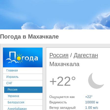
Погода в Махачкале
Россия
/
Дагестан
Махачкала
Главная
+22°
Израиль
СНГ
Россия
Украина
Ощущается как
+22°
Видимость
10000 м
Белоруссия
Ветер западный
1.00 м/с
Азербайджан