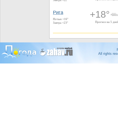
Завтра +22°
+18°
Рига
Ночью +16°
Прогноз на 5 дне
Завтра +23°
All rights r