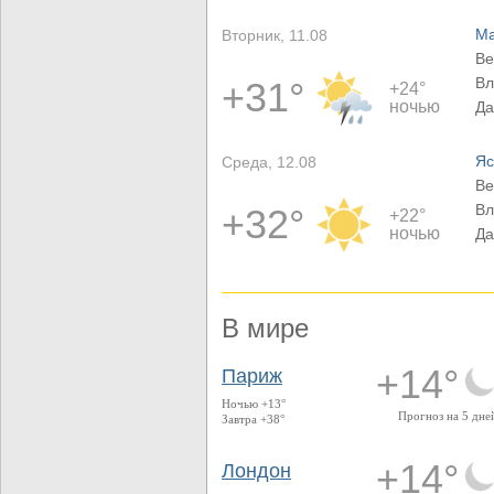
Ма
Вторник, 11.08
Ве
Вл
+31°
+24°
ночью
Да
Яс
Среда, 12.08
Ве
Вл
+32°
+22°
ночью
Да
В мире
+14°
Париж
Ночью +13°
Прогноз на 5 дне
Завтра +38°
+14°
Лондон