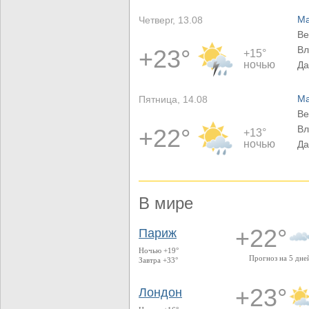
Ма
Четверг, 13.08
Ве
Вл
+23°
+15°
ночью
Да
Ма
Пятница, 14.08
Ве
Вл
+22°
+13°
ночью
Да
В мире
+22°
Париж
Ночью +19°
Прогноз на 5 дне
Завтра +33°
+23°
Лондон