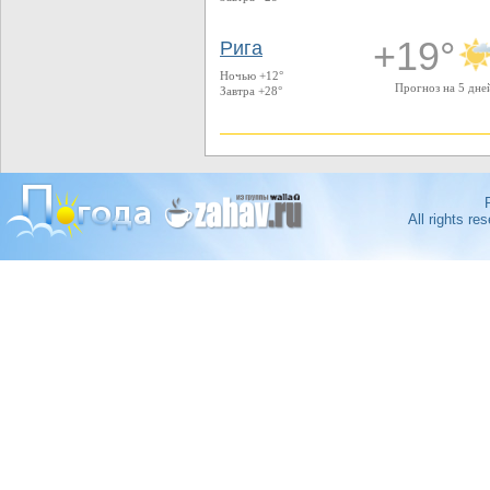
+19°
Рига
Ночью +12°
Прогноз на 5 дне
Завтра +28°
All rights r