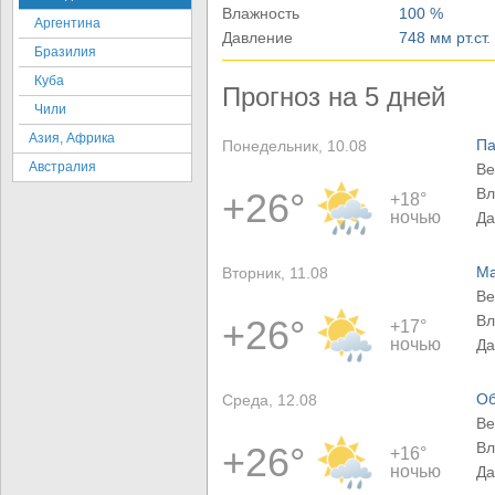
Влажность
100 %
Аргентина
Давление
748 мм рт.ст.
Бразилия
Куба
Прогноз на 5 дней
Чили
Азия, Африка
Па
Понедельник, 10.08
Австралия
Ве
Вл
+26°
+18°
ночью
Да
Ма
Вторник, 11.08
Ве
Вл
+26°
+17°
ночью
Да
Об
Среда, 12.08
Ве
Вл
+26°
+16°
ночью
Да