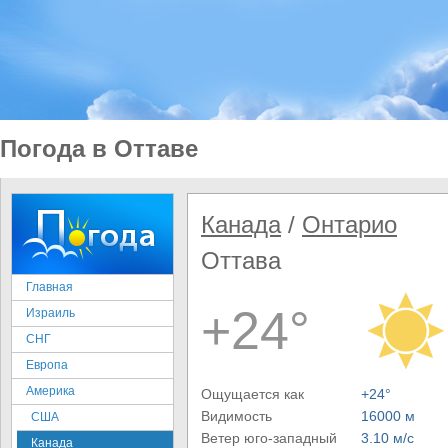
Погода в Оттаве
Канада
/
Онтарио
Оттава
Главная
+24°
Израиль
СНГ
Европа
Америка
Ощущается как
+24°
Видимость
16000 м
США
Ветер юго-западный
3.10 м/с
Канада