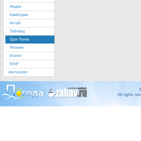
Индия
Камбоджа
Китай
Тайланд
Шри Ланка
Япония
Египет
ЮАР
Австралия
All rights r