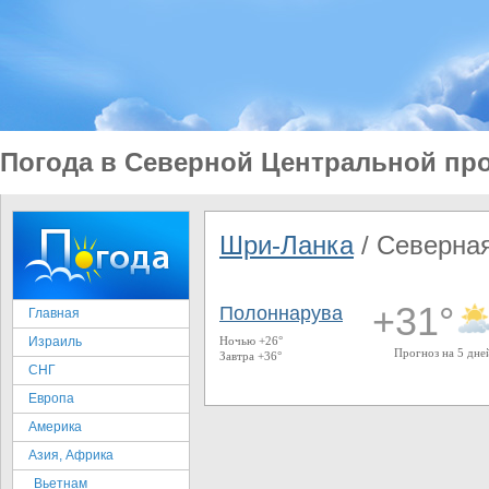
Погода в Северной Центральной пр
Шри-Ланка
/ Северна
+31°
Полоннарува
Главная
Израиль
Ночью +26°
Прогноз на 5 дне
Завтра +36°
СНГ
Европа
Америка
Азия, Африка
Вьетнам