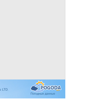
s LTD.
Погодные данные