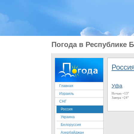
Погода в Республике 
Росси
Уфа
Главная
Израиль
Ночью +13°
Завтра +24°
СНГ
Россия
Украина
Белоруссия
Азербайджан