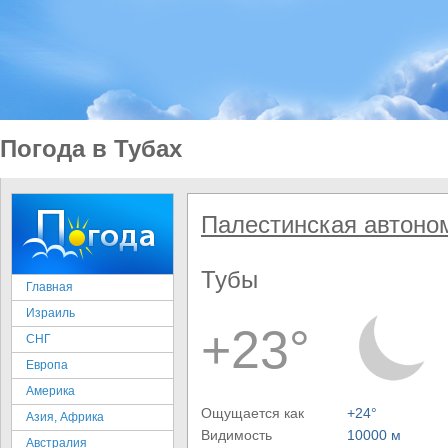
Погода в Тубах
Палестинская автоно
Тубы
Главная
Израиль
+23°
СНГ
Европа
Америка
Ощущается как
+24°
Азия, Африка
Видимость
10000 м
Австралия