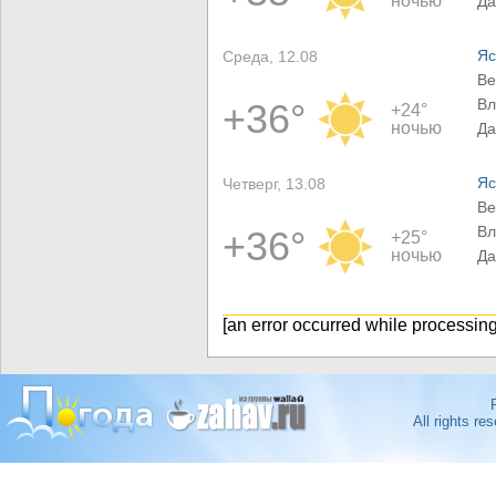
ночью
Да
Яс
Среда, 12.08
Ве
Вл
+36°
+24°
ночью
Да
Яс
Четверг, 13.08
Ве
Вл
+36°
+25°
ночью
Да
[an error occurred while processing 
All rights r