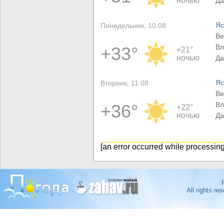
ночью
Да
Яс
Понедельник, 10.08
Ве
Вл
+33°
+21°
ночью
Да
Яс
Вторник, 11.08
Ве
Вл
+36°
+22°
ночью
Да
[an error occurred while processing 
All rights r