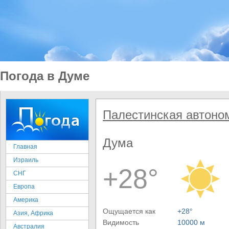
Погода в Думе
Палестинская автоно
Дума
Главная
Израиль
+28°
СНГ
Европа
Америка
Ощущается как
+28°
Азия, Африка
Видимость
10000 м
Австралия