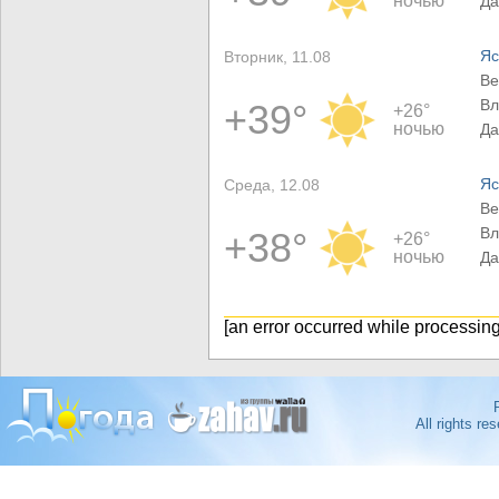
ночью
Да
Яс
Вторник, 11.08
Ве
Вл
+39°
+26°
ночью
Да
Яс
Среда, 12.08
Ве
Вл
+38°
+26°
ночью
Да
[an error occurred while processing 
All rights r