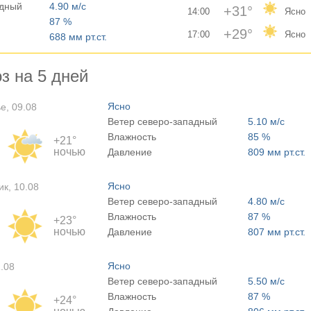
адный
4.90 м/с
+31°
14:00
Ясно
87 %
+29°
17:00
Ясно
688 мм рт.ст.
з на 5 дней
Ясно
е, 09.08
Ветер северо-западный
5.10 м/с
Влажность
85 %
+21°
ночью
Давление
809 мм рт.ст.
Ясно
к, 10.08
Ветер северо-западный
4.80 м/с
Влажность
87 %
+23°
ночью
Давление
807 мм рт.ст.
Ясно
1.08
Ветер северо-западный
5.50 м/с
Влажность
87 %
+24°