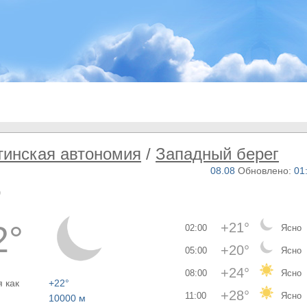
тинская автономия
/
Западный берег
08.08
Обновлено:
01
р
2°
+21°
02:00
Ясно
+20°
05:00
Ясно
+24°
08:00
Ясно
 как
+22°
+28°
11:00
Ясно
10000 м