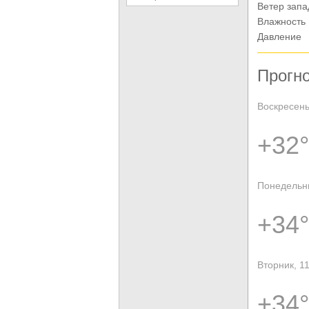
Ветер зап
Влажность
Давление
Прогно
Воскресень
+32°
Понедельни
+34°
Вторник, 1
+34°