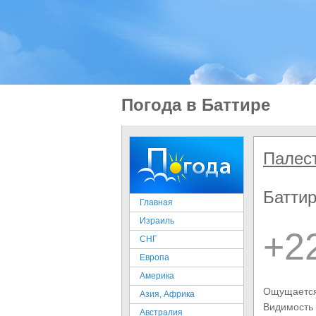
Погода в Баттире
Палес
Батти
Главная
Израиль
+2
СНГ
Европа
Америка
Ощущается
Азия, Африка
Видимость
Австралия