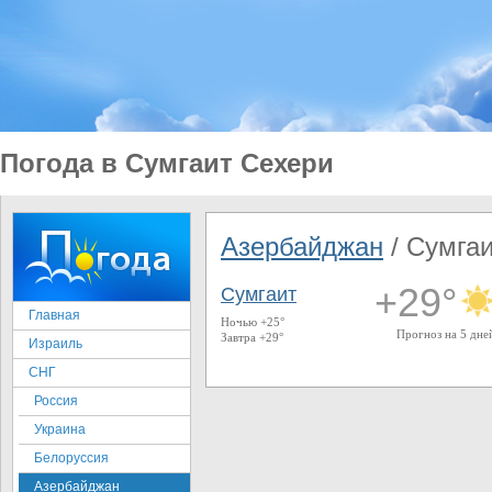
Погода в Сумгаит Сехери
Азербайджан
/ Сумга
+29°
Сумгаит
Главная
Ночью +25°
Прогноз на 5 дне
Завтра +29°
Израиль
СНГ
Россия
Украина
Белоруссия
Азербайджан